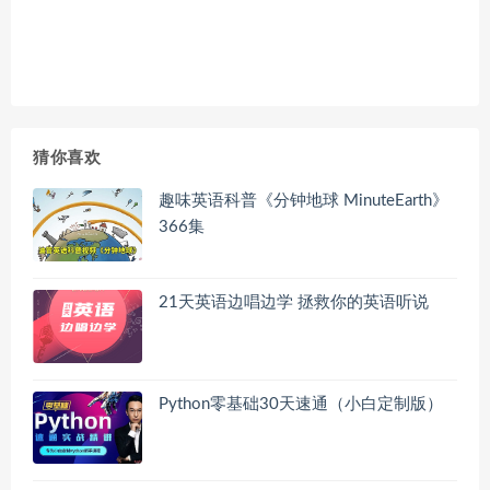
猜你喜欢
趣味英语科普《分钟地球 MinuteEarth》
366集
21天英语边唱边学 拯救你的英语听说
Python零基础30天速通（小白定制版）