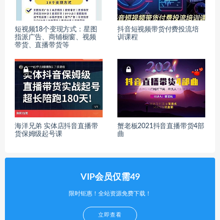
短视频18个变现方式：星图
抖音短视频带货付费投流培
指派广告、商铺橱窗、视频
训课程
带货、直播带货等
海洋兄弟 实体店抖音直播带
蟹老板2021抖音直播带货4部
货保姆级起号课
曲
VIP会员仅需49
限时钜惠！全站资源免费下载！
立即查看