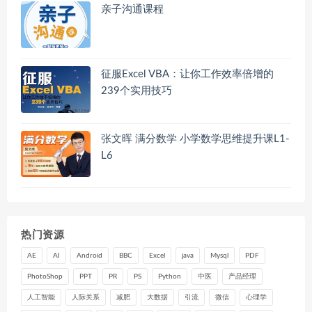
亲子沟通课程
征服Excel VBA：让你工作效率倍增的
239个实用技巧
张文晖 满分数学 小学数学思维提升课L1-
L6
热门资源
AE
AI
Android
BBC
Excel
java
Mysql
PDF
PhotoShop
PPT
PR
PS
Python
中医
产品经理
人工智能
人际关系
减肥
大数据
引流
微信
心理学