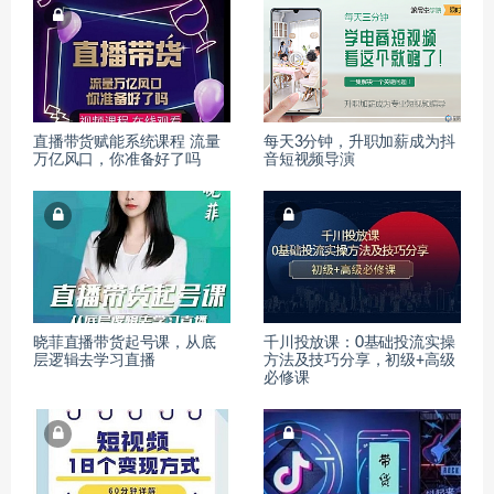
直播带货赋能系统课程 流量
每天3分钟，升职加薪成为抖
万亿风口，你准备好了吗
音短视频导演
晓菲直播带货起号课，从底
千川投放课：0基础投流实操
层逻辑去学习直播
方法及技巧分享，初级+高级
必修课