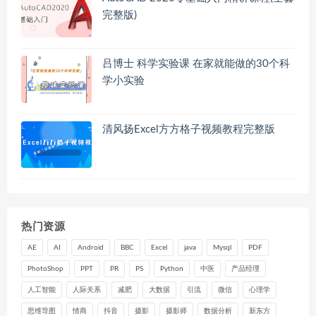
完整版)
吕博士 科学实验课 在家就能做的30个科
学小实验
清风扬Excel方方格子视频教程完整版
热门资源
AE
AI
Android
BBC
Excel
java
Mysql
PDF
PhotoShop
PPT
PR
PS
Python
中医
产品经理
人工智能
人际关系
减肥
大数据
引流
微信
心理学
思维导图
情商
抖音
摄影
摄影师
数据分析
新东方