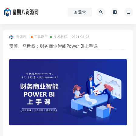
登录
资源君
工具应用
技术教程
2021-06-28
贾菁、马世权：财务商业智能Power BI上手课