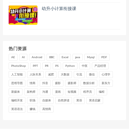
幼升小计算衔接课
热门资源
AE
AI
Android
BBC
Excel
java
Mysql
PDF
PhotoShop
PPT
PR
PS
Python
中医
产品经理
人工智能
人际关系
减肥
大数据
引流
微信
心理学
思维导图
情商
抖音
摄影
摄影师
数据分析
新东方
新媒体
架构师
沟通
漫画
短视频
程序员
编程
编程开发
职场
自媒体
自然拼读
英语
英语启蒙
英语语法
赚钱
高情商