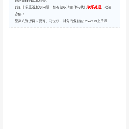
得到更好的正版服务。
我们非常重视版权问题，如有侵权请邮件与我们
联系处理
。敬请
谅解！
星期八资源网
»
贾菁、马世权：财务商业智能Power BI上手课