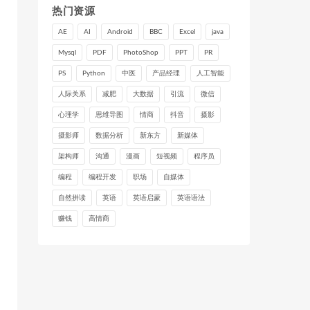
热门资源
AE
AI
Android
BBC
Excel
java
Mysql
PDF
PhotoShop
PPT
PR
PS
Python
中医
产品经理
人工智能
人际关系
减肥
大数据
引流
微信
心理学
思维导图
情商
抖音
摄影
摄影师
数据分析
新东方
新媒体
架构师
沟通
漫画
短视频
程序员
编程
编程开发
职场
自媒体
自然拼读
英语
英语启蒙
英语语法
赚钱
高情商