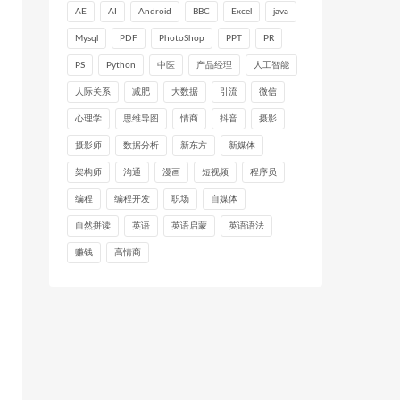
AE
AI
Android
BBC
Excel
java
Mysql
PDF
PhotoShop
PPT
PR
PS
Python
中医
产品经理
人工智能
人际关系
减肥
大数据
引流
微信
心理学
思维导图
情商
抖音
摄影
摄影师
数据分析
新东方
新媒体
架构师
沟通
漫画
短视频
程序员
编程
编程开发
职场
自媒体
自然拼读
英语
英语启蒙
英语语法
赚钱
高情商