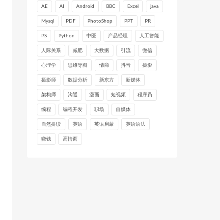
AE
AI
Android
BBC
Excel
java
Mysql
PDF
PhotoShop
PPT
PR
PS
Python
中医
产品经理
人工智能
人际关系
减肥
大数据
引流
微信
心理学
思维导图
情商
抖音
摄影
摄影师
数据分析
新东方
新媒体
架构师
沟通
漫画
短视频
程序员
编程
编程开发
职场
自媒体
自然拼读
英语
英语启蒙
英语语法
赚钱
高情商