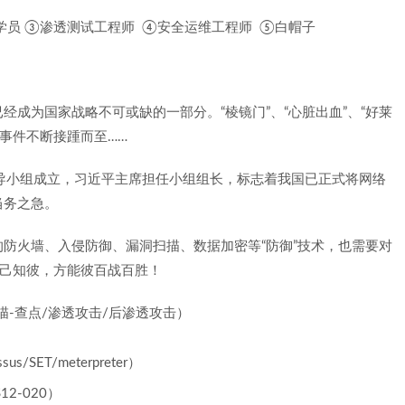
IE学员 ③渗透测试工程师 ④安全运维工程师 ⑤白帽子
成为国家战略不可或缺的一部分。“棱镜门”、“心脏出血”、“好莱
全事件不断接踵而至……
化领导小组成立，习近平主席担任小组组长，标志着我国已正式将网络
当务之急。
防火墙、入侵防御、漏洞扫描、数据加密等“防御”技术，也需要对
知己知彼，方能彼百战百胜！
-查点/渗透攻击/后渗透攻击）
/SET/meterpreter）
12-020）