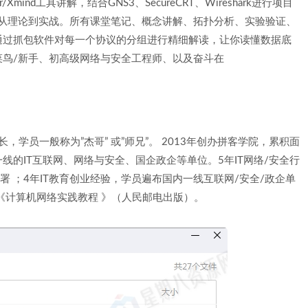
ger/Xmind工具讲解，结合GNS3、SecureCRT、Wireshark进行项目
一切从理论到实战。所有课堂笔记、概念讲解、拓扑分析、实验验证、
通过抓包软件对每一个协议的分组进行精细解读，让你读懂数据底
鸟/新手、初高级网络与安全工程师、以及奋斗在
，学员一般称为”杰哥” 或”师兄”。 2013年创办拼客学院，累积面
的IT互联网、网络与安全、国企政企等单位。5年IT网络/安全行
 ；4年IT教育创业经验，学员遍布国内一线互联网/安全/政企单
《计算机网络实践教程 》（人民邮电出版）。