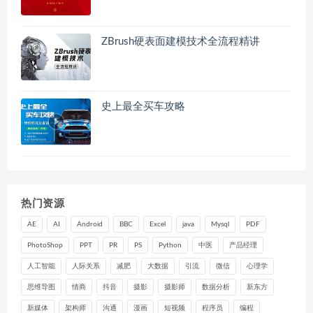
ZBrush硬表面建模技术全流程精讲
史上最全买车攻略
热门资源
AE
AI
Android
BBC
Excel
java
Mysql
PDF
PhotoShop
PPT
PR
PS
Python
中医
产品经理
人工智能
人际关系
减肥
大数据
引流
微信
心理学
思维导图
情商
抖音
摄影
摄影师
数据分析
新东方
新媒体
架构师
沟通
漫画
短视频
程序员
编程