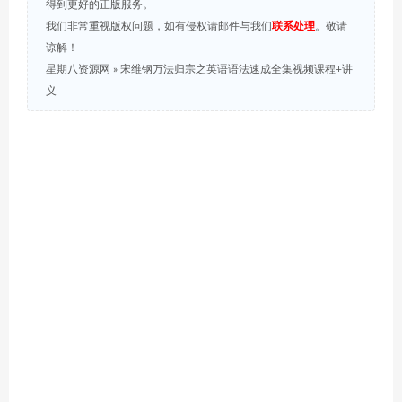
得到更好的正版服务。
我们非常重视版权问题，如有侵权请邮件与我们
联系处理
。敬请
谅解！
星期八资源网
»
宋维钢万法归宗之英语语法速成全集视频课程+讲
义