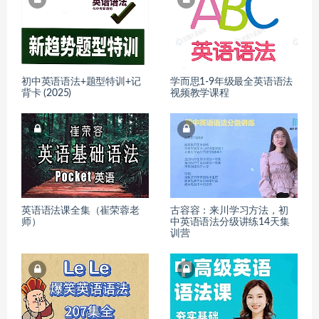
初中英语语法+题型特训+记
学而思1-9年级最全英语语法
背卡 (2025)
视频教学课程
英语语法课全集（崔荣蓉老
古容容：来川学习方法，初
师）
中英语语法分级讲练14天集
训营