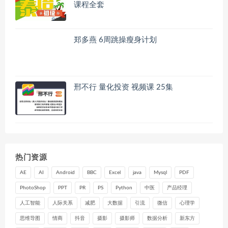
课程全套
郑多燕 6周跳操瘦身计划
邢不行 量化投资 视频课 25集
热门资源
AE
AI
Android
BBC
Excel
java
Mysql
PDF
PhotoShop
PPT
PR
PS
Python
中医
产品经理
人工智能
人际关系
减肥
大数据
引流
微信
心理学
思维导图
情商
抖音
摄影
摄影师
数据分析
新东方