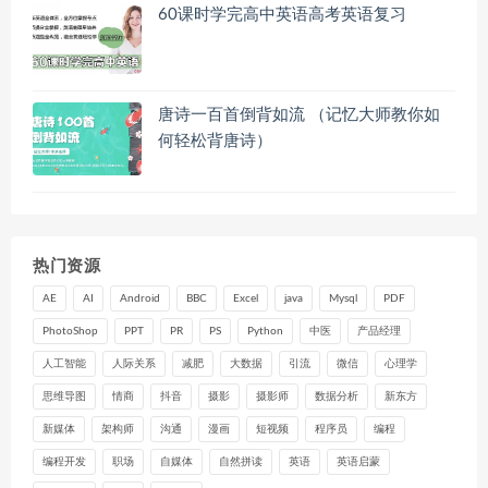
60课时学完高中英语高考英语复习
唐诗一百首倒背如流 （记忆大师教你如
何轻松背唐诗）
热门资源
AE
AI
Android
BBC
Excel
java
Mysql
PDF
PhotoShop
PPT
PR
PS
Python
中医
产品经理
人工智能
人际关系
减肥
大数据
引流
微信
心理学
思维导图
情商
抖音
摄影
摄影师
数据分析
新东方
新媒体
架构师
沟通
漫画
短视频
程序员
编程
编程开发
职场
自媒体
自然拼读
英语
英语启蒙