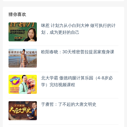
猜你喜欢
咪惹 计划力从小白到大神 做可执行的计
划，成为更好的自己
欧阳春晓：30天维密普拉提居家瘦身课
北大学霸 傲德鸡腿计算乐园（4-8岁必
学）完结视频课程
于赓哲：了不起的大唐文明史