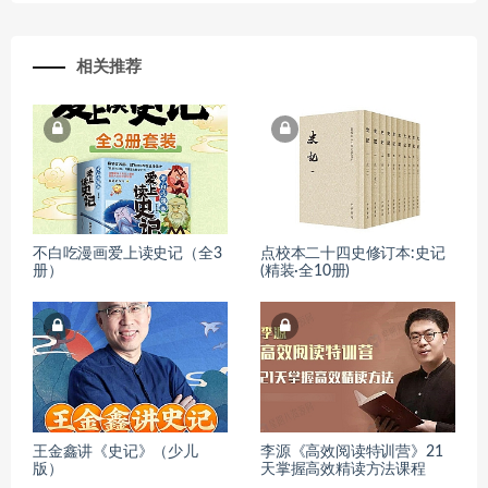
相关推荐
不白吃漫画爱上读史记（全3
点校本二十四史修订本:史记
册）
(精装·全10册)
王金鑫讲《史记》（少儿
李源《高效阅读特训营》21
版）
天掌握高效精读方法课程