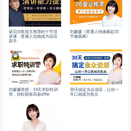
诺贝尔奖得主推荐的十节演
刘媛媛《普通人快速崛起31
讲课：普通人也能成为说话
节修炼课》
高手
刘媛媛亲授：14天求职特训
30天搞定当众说话，让你一
营，轻松斩获高薪offer
开口就成为焦点