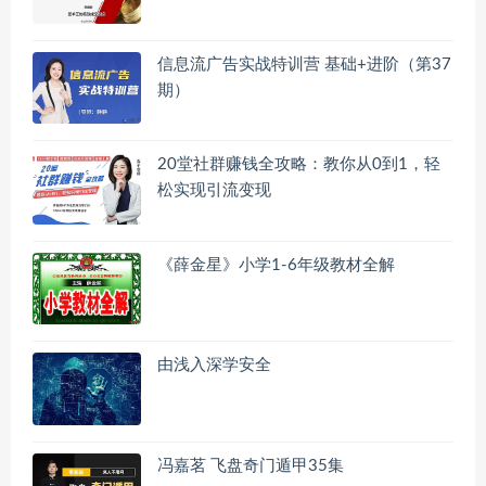
信息流广告实战特训营 基础+进阶（第37
期）
20堂社群赚钱全攻略：教你从0到1，轻
松实现引流变现
《薛金星》小学1-6年级教材全解
由浅入深学安全
冯嘉茗 飞盘奇门遁甲35集