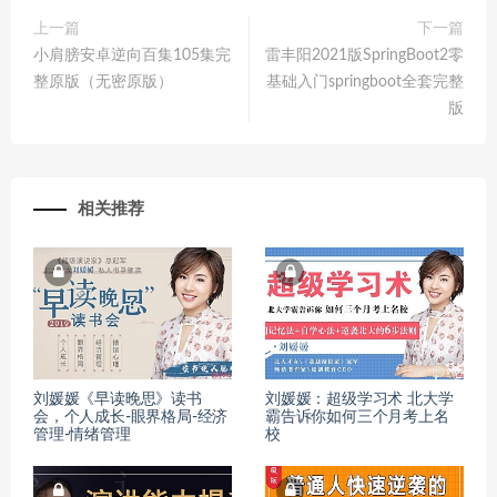
上一篇
下一篇
小肩膀安卓逆向百集105集完
雷丰阳2021版SpringBoot2零
整原版（无密原版）
基础入门springboot全套完整
版
相关推荐
刘媛媛《早读晚思》读书
刘媛媛：超级学习术 北大学
会，个人成长-眼界格局-经济
霸告诉你如何三个月考上名
管理-情绪管理
校