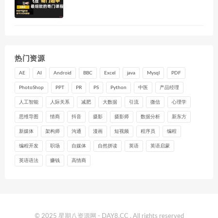
热门资源
AE
AI
Android
BBC
Excel
java
Mysql
PDF
PhotoShop
PPT
PR
PS
Python
中医
产品经理
人工智能
人际关系
减肥
大数据
引流
微信
心理学
思维导图
情商
抖音
摄影
摄影师
数据分析
新东方
新媒体
架构师
沟通
漫画
短视频
程序员
编程
编程开发
职场
自媒体
自然拼读
英语
英语启蒙
英语语法
赚钱
高情商
© 2025 星期八资源网 - DAY8.CC . All rights reserved