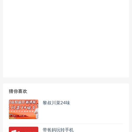
猜你喜欢
黎叔川菜24味
带爸妈玩转手机