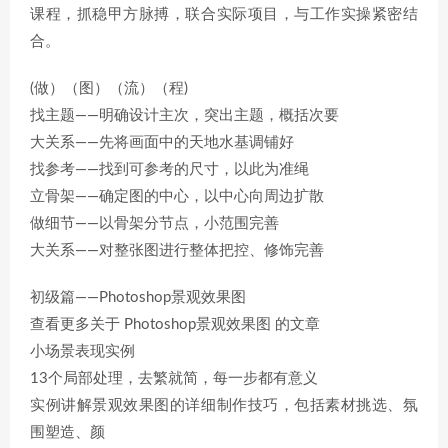
课程，抓稳甲方脉搏，联合实际项目，与工作实操紧密结
合。
(做）（图）（流）（程)
找主题——明确设计主次，突出主题，概括次要
大关系——先将画面中的天地水基调铺好
找参考——找到可参考的尺寸，以此为准绳
立骨架——确定图的中心，以中心向周边扩散
做细节——以骨架分节点，小范围完善
大关系——对整张图进行整体把控、修饰完善
初级篇——Photoshop景观效果图
查看更多关于 Photoshop景观效果图 的文章
小场景表现实例
13个局部处理，去繁就简，每一步都有意义
实例讲解景观效果图的详细制作技巧，包括素材挑选、氛
围塑造、颜