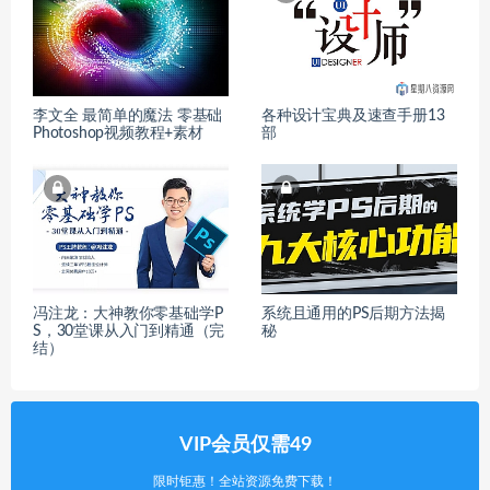
李文全 最简单的魔法 零基础
各种设计宝典及速查手册13
Photoshop视频教程+素材
部
冯注龙：大神教你零基础学P
系统且通用的PS后期方法揭
S，30堂课从入门到精通（完
秘
结）
VIP会员仅需49
限时钜惠！全站资源免费下载！