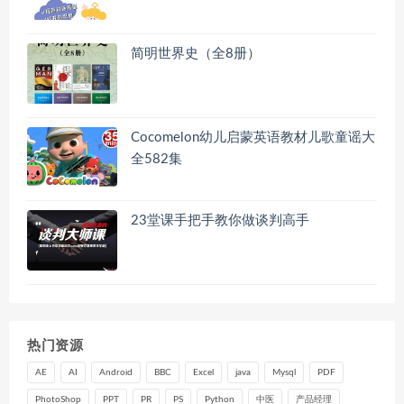
简明世界史（全8册）
Cocomelon幼儿启蒙英语教材儿歌童谣大
全582集
23堂课手把手教你做谈判高手
热门资源
AE
AI
Android
BBC
Excel
java
Mysql
PDF
PhotoShop
PPT
PR
PS
Python
中医
产品经理