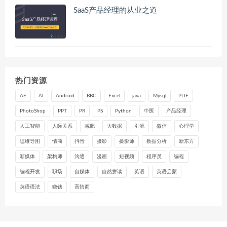
SaaS产品经理的从业之道
热门资源
AE
AI
Android
BBC
Excel
java
Mysql
PDF
PhotoShop
PPT
PR
PS
Python
中医
产品经理
人工智能
人际关系
减肥
大数据
引流
微信
心理学
思维导图
情商
抖音
摄影
摄影师
数据分析
新东方
新媒体
架构师
沟通
漫画
短视频
程序员
编程
编程开发
职场
自媒体
自然拼读
英语
英语启蒙
英语语法
赚钱
高情商