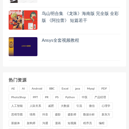
鸟山明合集 《龙珠》海南版 完全版 全彩
版 《阿拉蕾》 短篇若干
Ansys全套视频教程
热门资源
AE
AI
Android
BBC
Excel
java
Mysql
PDF
PhotoShop
PPT
PR
PS
Python
中医
产品经理
人工智能
人际关系
减肥
大数据
引流
微信
心理学
思维导图
情商
抖音
摄影
摄影师
数据分析
新东方
新媒体
架构师
沟通
漫画
短视频
程序员
编程