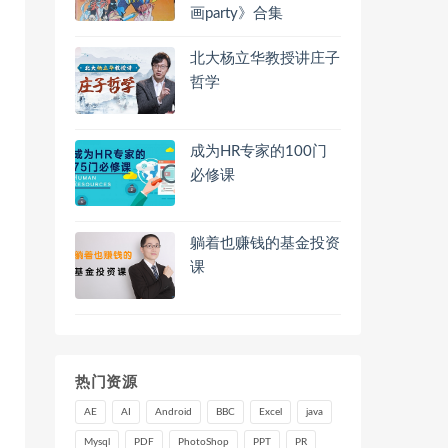
画party》合集
北大杨立华教授讲庄子
哲学
成为HR专家的100门
必修课
躺着也赚钱的基金投资
课
热门资源
AE
AI
Android
BBC
Excel
java
Mysql
PDF
PhotoShop
PPT
PR