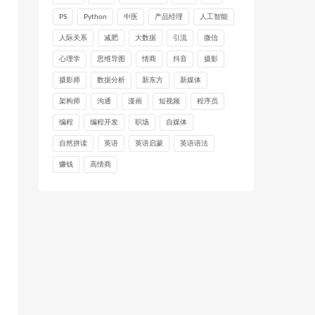
PS
Python
中医
产品经理
人工智能
人际关系
减肥
大数据
引流
微信
心理学
思维导图
情商
抖音
摄影
摄影师
数据分析
新东方
新媒体
架构师
沟通
漫画
短视频
程序员
编程
编程开发
职场
自媒体
自然拼读
英语
英语启蒙
英语语法
赚钱
高情商