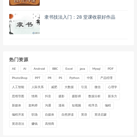
隶书技法入门：28 堂课收获好作品
热门资源
AE
AI
Android
BBC
Excel
java
Mysql
PDF
PhotoShop
PPT
PR
PS
Python
中医
产品经理
人工智能
人际关系
减肥
大数据
引流
微信
心理学
思维导图
情商
抖音
摄影
摄影师
数据分析
新东方
新媒体
架构师
沟通
漫画
短视频
程序员
编程
编程开发
职场
自媒体
自然拼读
英语
英语启蒙
英语语法
赚钱
高情商