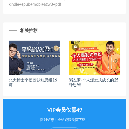
kindle+epub+mobi+azw3+pdf
相关推荐
北大博士李松蔚认知思维16
粥左罗-个人爆发式成长的25
讲
种思维
VIP会员仅需49
限时钜惠！全站资源免费下载！