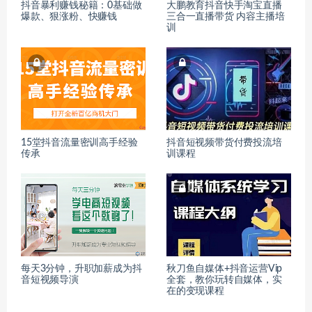
抖音暴利赚钱秘籍：0基础做
大鹏教育抖音快手淘宝直播
爆款、狠涨粉、快赚钱
三合一直播带货 内容主播培
训
15堂抖音流量密训高手经验
抖音短视频带货付费投流培
传承
训课程
每天3分钟，升职加薪成为抖
秋刀鱼自媒体+抖音运营Vip
音短视频导演
全套，教你玩转自媒体，实
在的变现课程