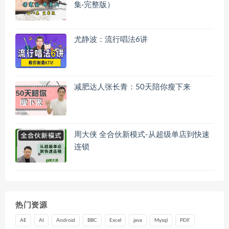
集·完整版）
尤静波：流行唱法6讲
减肥达人张长青：50天陪你瘦下来
周大侠 全合伙新模式-从超级单店到快速
连锁
热门资源
AE
AI
Android
BBC
Excel
java
Mysql
PDF