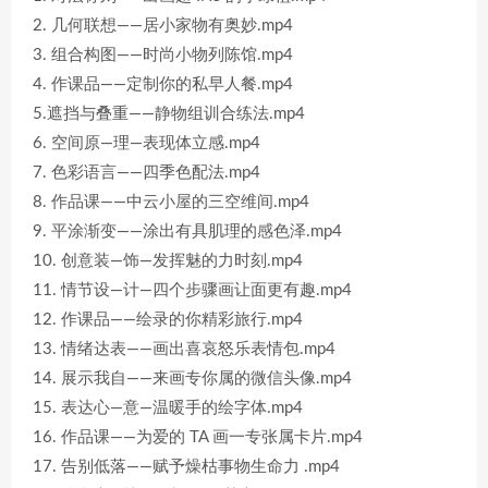
2. 几何联想——居小家物有奥妙.mp4
3. 组合构图——时尚小物列陈馆.mp4
4. 作课品——定制你的私早人餐.mp4
5.遮挡与叠重——静物组训合练法.mp4
6. 空间原—理—表现体立感.mp4
7. 色彩语言——四季色配法.mp4
8. 作品课——中云小屋的三空维间.mp4
9. 平涂渐变——涂出有具肌理的感色泽.mp4
10. 创意装—饰—发挥魅的力时刻.mp4
11. 情节设—计—四个步骤画让面更有趣.mp4
12. 作课品——绘录的你精彩旅行.mp4
13. 情绪达表——画出喜哀怒乐表情包.mp4
14. 展示我自——来画专你属的微信头像.mp4
15. 表达心—意—温暖手的绘字体.mp4
16. 作品课——为爱的 TA 画一专张属卡片.mp4
17. 告别低落——赋予燥枯事物生命力 .mp4