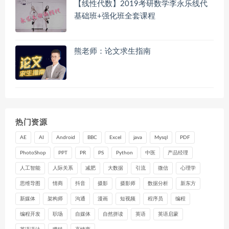
【线性代数】2019考研数学李永乐线代
基础班+强化班全套课程
熊老师：论文求生指南
热门资源
AE
AI
Android
BBC
Excel
java
Mysql
PDF
PhotoShop
PPT
PR
PS
Python
中医
产品经理
人工智能
人际关系
减肥
大数据
引流
微信
心理学
思维导图
情商
抖音
摄影
摄影师
数据分析
新东方
新媒体
架构师
沟通
漫画
短视频
程序员
编程
编程开发
职场
自媒体
自然拼读
英语
英语启蒙