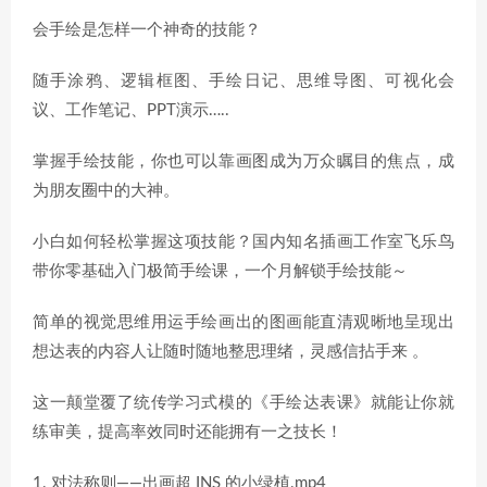
会手绘是怎样一个神奇的技能？
随手涂鸦、逻辑框图、手绘日记、思维导图、可视化会
议、工作笔记、PPT演示…..
掌握手绘技能，你也可以靠画图成为万众瞩目的焦点，成
为朋友圈中的大神。
小白如何轻松掌握这项技能？国内知名插画工作室飞乐鸟
带你零基础入门极简手绘课，一个月解锁手绘技能～
简单的视觉思维用运手绘画出的图画能直清观晰地呈现出
想达表的内容人让随时随地整思理绪，灵感信拈手来 。
这一颠堂覆了统传学习式模的《手绘达表课》就能让你就
练审美，提高率效同时还能拥有一之技长！
1. 对法称则——出画超 INS 的小绿植.mp4