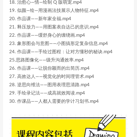
18. 治愈心—情—绘制 Q 版萌宠.mp4
19. 似颜—绘—用漫画法技展示人物特征.mp4
20. 作品课——新年家全福.mp4
21. 释压放力——用图案表自达己的意识.mp4
22. 作品课——缓舒身心的缠绕画.mp4
23. 象形图会与意图——小图搞形定复杂信息.mp4
24. 作品课——手绘过图程：让对方懂秒的秘诀.mp4
25.思路图像化——级升沟通效率.mp4
26. 作品课——让脱你颖而的出简历.mp4
27. 高效达人——视觉化的时间理管术.mp4
28. 逆思向维法——图用表理思清路.mp4
29. 手绘录记法——成高就效阅读.mp4
30. 作课品——人都人需要的学计习划书.mp4