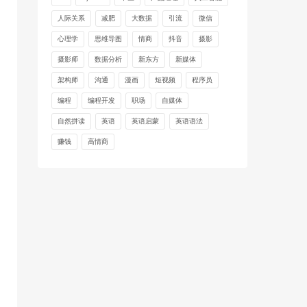
人际关系
减肥
大数据
引流
微信
心理学
思维导图
情商
抖音
摄影
摄影师
数据分析
新东方
新媒体
架构师
沟通
漫画
短视频
程序员
编程
编程开发
职场
自媒体
自然拼读
英语
英语启蒙
英语语法
赚钱
高情商