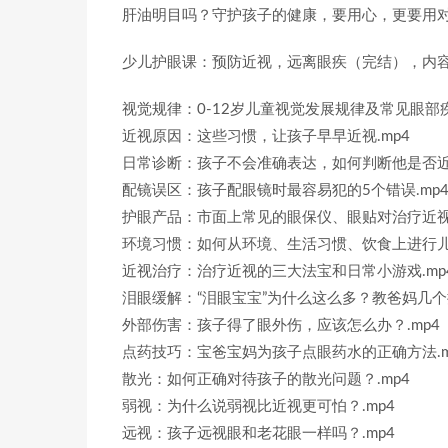
肝油明目吗？守护孩子的健康，要用心，更要用
少儿护眼课：预防近视，远离眼疾（完结），内
视觉规律：0-12岁儿童视觉发展规律及常见眼部疾
近视原因：这些习惯，让孩子早早近视.mp4
日常诊断：孩子不会准确表达，如何判断他是否近视
配镜误区：孩子配眼镜时最容易犯的5个错误.mp
护眼产品：市面上常见的眼保仪、眼贴对治疗近视有
环境习惯：如何从环境、生活习惯、饮食上进行儿童
近视治疗：治疗近视的三大法宝和日常小游戏.mp
泪眼缓解：“泪眼宝宝”为什么这么多？教爸妈几个按
外部伤害：孩子得了眼外伤，应该怎么办？.mp4
点药技巧：宝爸宝妈为孩子点眼药水的正确方法.m
散光：如何正确对待孩子的散光问题？.mp4
弱视：为什么说弱视比近视更可怕？.mp4
远视：孩子远视眼和老花眼一样吗？.mp4