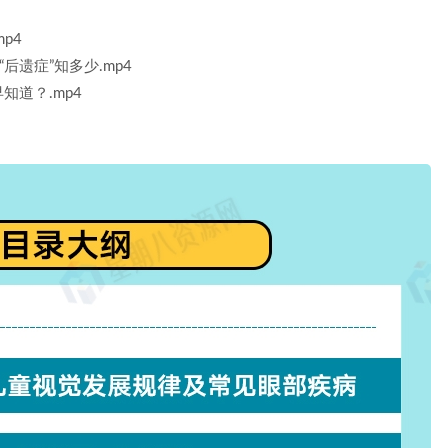
p4
后遗症”知多少.mp4
道？.mp4