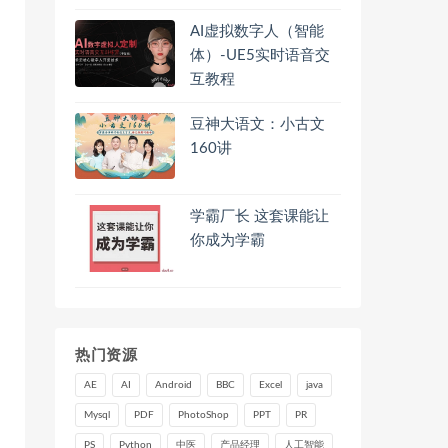
AI虚拟数字人（智能
体）-UE5实时语音交
互教程
豆神大语文：小古文
160讲
学霸厂长 这套课能让
你成为学霸
热门资源
AE
AI
Android
BBC
Excel
java
Mysql
PDF
PhotoShop
PPT
PR
PS
Python
中医
产品经理
人工智能