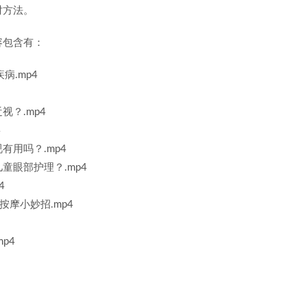
对方法。
容包含有：
病.mp4
？.mp4
4
用吗？.mp4
眼部护理？.mp4
4
摩小妙招.mp4
p4