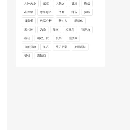
人际关系
减肥
大数据
引流
微信
心理学
思维导图
情商
抖音
摄影
摄影师
数据分析
新东方
新媒体
架构师
沟通
漫画
短视频
程序员
编程
编程开发
职场
自媒体
自然拼读
英语
英语启蒙
英语语法
赚钱
高情商