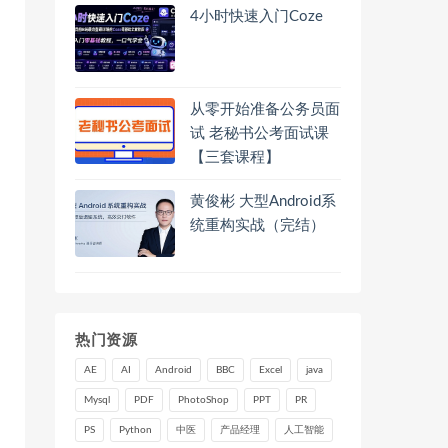
4小时快速入门Coze
从零开始准备公务员面
试 老秘书公考面试课
【三套课程】
黄俊彬 大型Android系
统重构实战（完结）
热门资源
AE
AI
Android
BBC
Excel
java
Mysql
PDF
PhotoShop
PPT
PR
PS
Python
中医
产品经理
人工智能