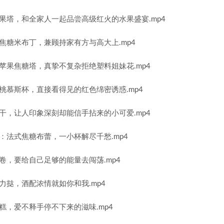
果塔，和全家人一起品尝高级红火的水果盛宴.mp4
焦糖米布丁，兼顾持家有方与高大上.mp4
苹果焦糖塔，真挚不复杂拒绝塑料姐妹花.mp4
桃慕斯杯，直接看得见的红色绵密诱惑.mp4
干，让人印象深刻却能信手拈来的小可爱.mp4
：法式焦糖布蕾，一小杯解尽千愁.mp4
卷，要给自己足够的能量去闯荡.mp4
力挞，酒配浓情就如你和我.mp4
糕，爱不释手停不下来的滋味.mp4