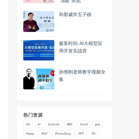
“冻龄”美肌
和那威学五子棋
极客时间-AI大模型应
用开发实战营
孙维刚老师教学视频全
集
热门资源
AE
AI
Android
BBC
Excel
java
Mysql
PDF
PhotoShop
PPT
PR