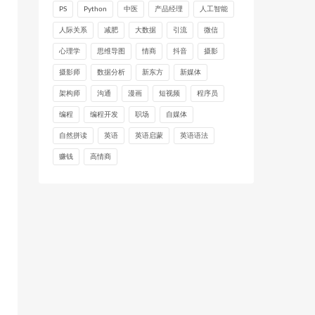
PS
Python
中医
产品经理
人工智能
人际关系
减肥
大数据
引流
微信
心理学
思维导图
情商
抖音
摄影
摄影师
数据分析
新东方
新媒体
架构师
沟通
漫画
短视频
程序员
编程
编程开发
职场
自媒体
自然拼读
英语
英语启蒙
英语语法
赚钱
高情商