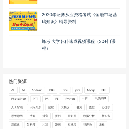
2020年证券从业资格考试《金融市场基
础知识》辅导资料
蜂考 大学各科速成视频课程（30+门课
程）
热门资源
AE
AI
Android
BBC
Excel
java
Mysql
PDF
PhotoShop
PPT
PR
PS
Python
中医
产品经理
人工智能
人际关系
减肥
大数据
引流
微信
心理学
思维导图
情商
抖音
摄影
摄影师
数据分析
新东方
新媒体
架构师
沟通
漫画
短视频
程序员
编程