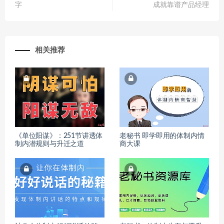
字
成就靠谱产品经理
相关推荐
《单位阳谋》：251节讲透体
老秘书 即学即用的体制内情
制内潜规则与升迁之道
商大课