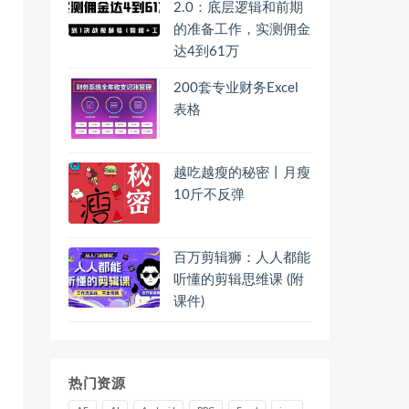
2.0：底层逻辑和前期
的准备工作，实测佣金
达4到61万
200套专业财务Excel
表格
越吃越瘦的秘密丨月瘦
10斤不反弹
百万剪辑狮：人人都能
听懂的剪辑思维课 (附
课件)
热门资源