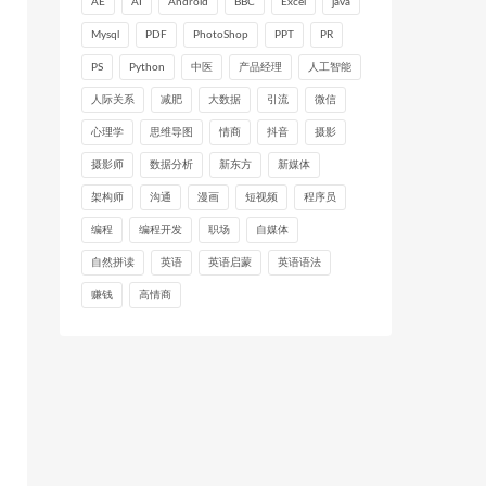
AE
AI
Android
BBC
Excel
java
Mysql
PDF
PhotoShop
PPT
PR
PS
Python
中医
产品经理
人工智能
人际关系
减肥
大数据
引流
微信
心理学
思维导图
情商
抖音
摄影
摄影师
数据分析
新东方
新媒体
架构师
沟通
漫画
短视频
程序员
编程
编程开发
职场
自媒体
自然拼读
英语
英语启蒙
英语语法
赚钱
高情商