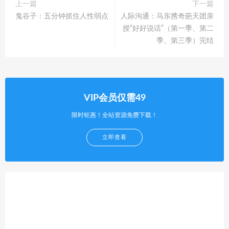
上一篇
下一篇
鬼谷子：五分钟抓住人性弱点
人际沟通：马东携奇葩天团亲
授“好好说话”（第一季、第二
季、第三季）完结
VIP会员仅需49
限时钜惠！全站资源免费下载！
立即查看