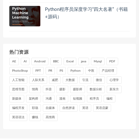
Python程序员深度学习“四大名著”（书籍
+源码）
热门资源
AE
AI
Android
BBC
Excel
java
Mysql
PDF
PhotoShop
PPT
PR
PS
Python
中医
产品经理
人工智能
人际关系
减肥
大数据
引流
微信
心理学
思维导图
情商
抖音
摄影
摄影师
数据分析
新东方
新媒体
架构师
沟通
漫画
短视频
程序员
编程
编程开发
职场
自媒体
自然拼读
英语
英语启蒙
英语语法
赚钱
高情商