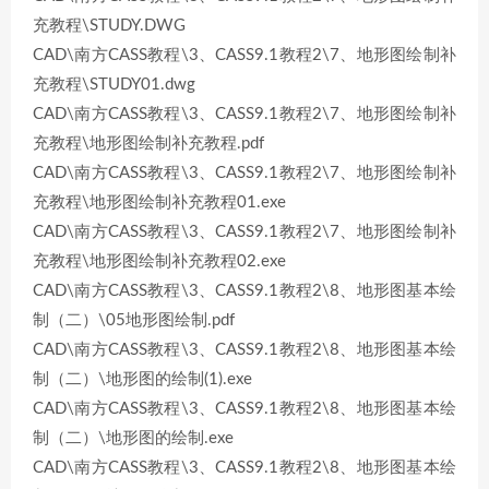
充教程\STUDY.DWG
CAD\南方CASS教程\3、CASS9.1教程2\7、地形图绘制补
充教程\STUDY01.dwg
CAD\南方CASS教程\3、CASS9.1教程2\7、地形图绘制补
充教程\地形图绘制补充教程.pdf
CAD\南方CASS教程\3、CASS9.1教程2\7、地形图绘制补
充教程\地形图绘制补充教程01.exe
CAD\南方CASS教程\3、CASS9.1教程2\7、地形图绘制补
充教程\地形图绘制补充教程02.exe
CAD\南方CASS教程\3、CASS9.1教程2\8、地形图基本绘
制（二）\05地形图绘制.pdf
CAD\南方CASS教程\3、CASS9.1教程2\8、地形图基本绘
制（二）\地形图的绘制(1).exe
CAD\南方CASS教程\3、CASS9.1教程2\8、地形图基本绘
制（二）\地形图的绘制.exe
CAD\南方CASS教程\3、CASS9.1教程2\8、地形图基本绘