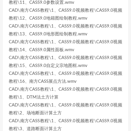
教程\11、CASS9.0参数设置.wmv
CAD\南方CASS教程\1、CASS9.0视频教程\CASS9.0视频
教程\12、CASS9.0地籍图绘制教程.wmv
CAD\南方CASS教程\1、CASS9.0视频教程\CASS9.0视频
教程\13、CASS9.0地形图绘制教程.wmv
CAD\南方CASS教程\1、CASS9.0视频教程\CASS9.0视频
教程\14、CASS9.0属性面板.wmv
CAD\南方CASS教程\1、CASS9.0视频教程\CASS9.0视频
教程\15、CASS9.0自定义宗地图框.wmv
CAD\南方CASS教程\1、CASS9.0视频教程\CASS9.0视频
教程\16、南方CASS展点方法.wmv
CAD\南方CASS教程\1、CASS9.0视频教程\CASS9.0视频
教程\1、DTM法土方计算
CAD\南方CASS教程\1、CASS9.0视频教程\CASS9.0视频
教程\2、场地断面计算土方
CAD\南方CASS教程\1、CASS9.0视频教程\CASS9.0视频
教程\3、道路断面计算土方