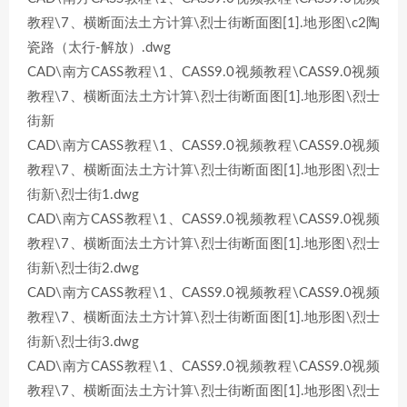
教程\7、横断面法土方计算\烈士街断面图[1].地形图\c2陶
瓷路（太行-解放）.dwg
CAD\南方CASS教程\1、CASS9.0视频教程\CASS9.0视频
教程\7、横断面法土方计算\烈士街断面图[1].地形图\烈士
街新
CAD\南方CASS教程\1、CASS9.0视频教程\CASS9.0视频
教程\7、横断面法土方计算\烈士街断面图[1].地形图\烈士
街新\烈士街1.dwg
CAD\南方CASS教程\1、CASS9.0视频教程\CASS9.0视频
教程\7、横断面法土方计算\烈士街断面图[1].地形图\烈士
街新\烈士街2.dwg
CAD\南方CASS教程\1、CASS9.0视频教程\CASS9.0视频
教程\7、横断面法土方计算\烈士街断面图[1].地形图\烈士
街新\烈士街3.dwg
CAD\南方CASS教程\1、CASS9.0视频教程\CASS9.0视频
教程\7、横断面法土方计算\烈士街断面图[1].地形图\烈士