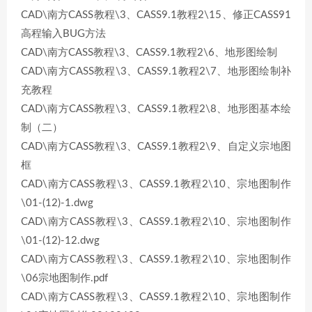
CAD\南方CASS教程\3、CASS9.1教程2\15、修正CASS91
高程输入BUG方法
CAD\南方CASS教程\3、CASS9.1教程2\6、地形图绘制
CAD\南方CASS教程\3、CASS9.1教程2\7、地形图绘制补
充教程
CAD\南方CASS教程\3、CASS9.1教程2\8、地形图基本绘
制（二）
CAD\南方CASS教程\3、CASS9.1教程2\9、自定义宗地图
框
CAD\南方CASS教程\3、CASS9.1教程2\10、宗地图制作
\01-(12)-1.dwg
CAD\南方CASS教程\3、CASS9.1教程2\10、宗地图制作
\01-(12)-12.dwg
CAD\南方CASS教程\3、CASS9.1教程2\10、宗地图制作
\06宗地图制作.pdf
CAD\南方CASS教程\3、CASS9.1教程2\10、宗地图制作