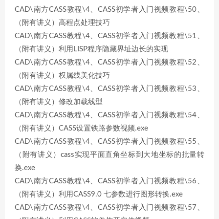
CAD\南方CASS教程\4、CASS初学者入门视频教程\50、
（附有讲义）高程点处理技巧
CAD\南方CASS教程\4、CASS初学者入门视频教程\51、
（附有讲义）利用LISP程序隐藏界址边长的实现
CAD\南方CASS教程\4、CASS初学者入门视频教程\52、
（附有讲义）权属线美化技巧
CAD\南方CASS教程\4、CASS初学者入门视频教程\53、
（附有讲义）修改加载线型
CAD\南方CASS教程\4、CASS初学者入门视频教程\54、
（附有讲义）CASS设置铁路参数视频.exe
CAD\南方CASS教程\4、CASS初学者入门视频教程\55、
（附有讲义）cass实现平面直角坐标到大地坐标的批量转
换.exe
CAD\南方CASS教程\4、CASS初学者入门视频教程\56、
（附有讲义）利用CASS9.0 七参数进行图形转换.exe
CAD\南方CASS教程\4、CASS初学者入门视频教程\57、