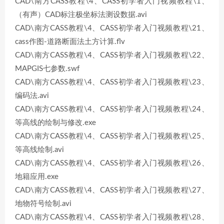
CAD\南方CASS教程\4、CASS初学者入门视频教程\1、
（有声）CAD标注极坐标法测设数据.avi
CAD\南方CASS教程\4、CASS初学者入门视频教程\21、
cass作图-道路断面法土方计算.flv
CAD\南方CASS教程\4、CASS初学者入门视频教程\22、
MAPGIS七参数.swf
CAD\南方CASS教程\4、CASS初学者入门视频教程\23、
编码法.avi
CAD\南方CASS教程\4、CASS初学者入门视频教程\24、
等高线的绘制与修改.exe
CAD\南方CASS教程\4、CASS初学者入门视频教程\25、
等高线绘制.avi
CAD\南方CASS教程\4、CASS初学者入门视频教程\26、
地籍应用.exe
CAD\南方CASS教程\4、CASS初学者入门视频教程\27、
地物符号绘制.avi
CAD\南方CASS教程\4、CASS初学者入门视频教程\28、