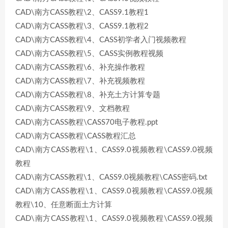
CAD\南方CASS教程\2、CASS9.1教程1
CAD\南方CASS教程\3、CASS9.1教程2
CAD\南方CASS教程\4、CASS初学者入门视频教程
CAD\南方CASS教程\5、CASS实例教程视频
CAD\南方CASS教程\6、补充操作教程
CAD\南方CASS教程\7、补充视频教程
CAD\南方CASS教程\8、补充土方计算专题
CAD\南方CASS教程\9、文档教程
CAD\南方CASS教程\CASS70电子教程.ppt
CAD\南方CASS教程\CASS教程汇总
CAD\南方CASS教程\1、CASS9.0视频教程\CASS9.0视频
教程
CAD\南方CASS教程\1、CASS9.0视频教程\CASS密码.txt
CAD\南方CASS教程\1、CASS9.0视频教程\CASS9.0视频
教程\10、任意断面土方计算
CAD\南方CASS教程\1、CASS9.0视频教程\CASS9.0视频