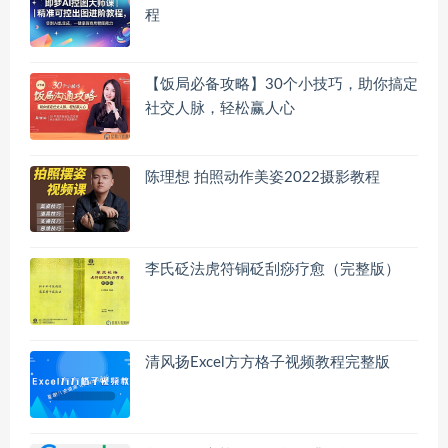
程
【饭局必备攻略】30个小技巧，助你搞定
社交人脉，轻松赢人心
陈理想 拍照动作美姿2022摄影教程
李氏砭法虎符铜砭刮痧疗愈（完整版）
清风扬Excel方方格子视频教程完整版