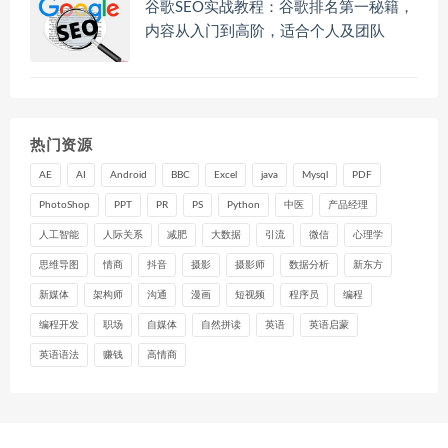
谷歌SEO实战教程：谷歌排名第一秘籍，
内容从入门到高阶，适合个人及团队
热门资源
AE
AI
Android
BBC
Excel
java
Mysql
PDF
PhotoShop
PPT
PR
PS
Python
中医
产品经理
人工智能
人际关系
减肥
大数据
引流
微信
心理学
思维导图
情商
抖音
摄影
摄影师
数据分析
新东方
新媒体
架构师
沟通
漫画
短视频
程序员
编程
编程开发
职场
自媒体
自然拼读
英语
英语启蒙
英语语法
赚钱
高情商