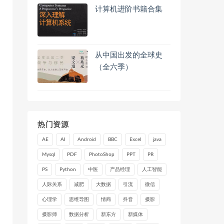
计算机进阶书籍合集
从中国出发的全球史
（全六季）
热门资源
AE
AI
Android
BBC
Excel
java
Mysql
PDF
PhotoShop
PPT
PR
PS
Python
中医
产品经理
人工智能
人际关系
减肥
大数据
引流
微信
心理学
思维导图
情商
抖音
摄影
摄影师
数据分析
新东方
新媒体