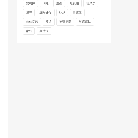
架构师
沟通
漫画
短视频
程序员
编程
编程开发
职场
自媒体
自然拼读
英语
英语启蒙
英语语法
赚钱
高情商