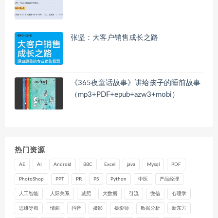
张坚：大客户销售成长之路
《365夜童话故事》讲给孩子的睡前故事
（mp3+PDF+epub+azw3+mobi）
热门资源
AE
AI
Android
BBC
Excel
java
Mysql
PDF
PhotoShop
PPT
PR
PS
Python
中医
产品经理
人工智能
人际关系
减肥
大数据
引流
微信
心理学
思维导图
情商
抖音
摄影
摄影师
数据分析
新东方