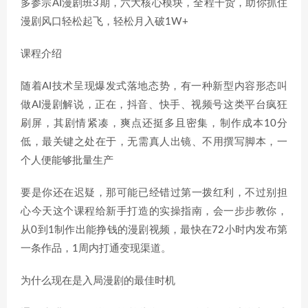
多参宗AI漫剧班3期，六大核心模块，全程干货，助你抓住
漫剧风口轻松起飞，轻松月入破1W+
课程介绍
随着AI技术呈现爆发式落地态势，有一种新型内容形态叫
做AI漫剧解说，正在，抖音、快手、视频号这类平台疯狂
刷屏，其剧情紧凑，爽点还挺多且密集，制作成本10分
低，最关键之处在于，无需真人出镜、不用撰写脚本，一
个人便能够批量生产
要是你还在迟疑，那可能已经错过第一拨红利，不过别担
心今天这个课程给新手打造的实操指南，会一步步教你，
从0到1制作出能挣钱的漫剧视频，最快在72小时内发布第
一条作品，1周内打通变现渠道。
为什么现在是入局漫剧的最佳时机