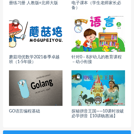
册练习册 人教版+北师大版
电子课本（学生老师家长必
备）
蘑菇培优数学2021春季卓越
针对0－8岁幼儿的教育课程
班（1-5年级）
－幼小衔接
GO语言编程基础
探秘拼音王国——10课时攻破
必学拼音【10讲杨惠涵】