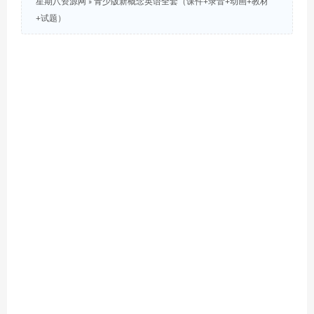
星期八资源网
»
青少版新概念英语全套（课件+录音+动画+教材
+试题）