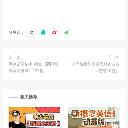
分享到：
上一篇
下一篇
风水玄学秘术-德道《阴阳宅
中产阶级如何实现财务自由
风水高级班》132集
（套装10册）
相关推荐