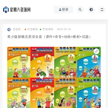
登录
资源君
外语教程
学校课程
2025-05-25
青少版新概念英语全套（课件+录音+动画+教材+试题）