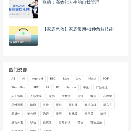
张萌：高效能人生的自我管理
【家庭急救】家庭常用41种急救技能
热门资源
AE
AI
Android
BBC
Excel
java
Mysql
PDF
PhotoShop
PPT
PR
PS
Python
中医
产品经理
人工智能
人际关系
减肥
大数据
引流
微信
心理学
思维导图
情商
抖音
摄影
摄影师
数据分析
新东方
新媒体
架构师
沟通
漫画
短视频
程序员
编程
编程开发
职场
自媒体
自然拼读
英语
英语启蒙