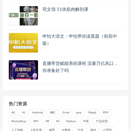
苟文强 51块肌肉解剖课
申怡大语文：申怡带你读真题（初高中
版）
直播带货赋能系统课程 流量万亿风口，
你准备好了吗
热门资源
AE
AI
Android
BBC
Excel
java
Mysql
PDF
PhotoShop
PPT
PR
PS
Python
中医
产品经理
人工智能
人际关系
减肥
大数据
引流
微信
心理学