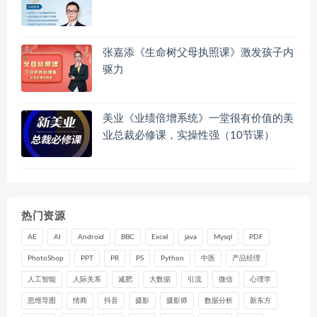
张嘉添《生命树父母执照课》激发孩子内
驱力
美业《业绩倍增系统》一堂很有价值的美
业总裁必修课，实操性强（10节课）
热门资源
AE
AI
Android
BBC
Excel
java
Mysql
PDF
PhotoShop
PPT
PR
PS
Python
中医
产品经理
人工智能
人际关系
减肥
大数据
引流
微信
心理学
思维导图
情商
抖音
摄影
摄影师
数据分析
新东方