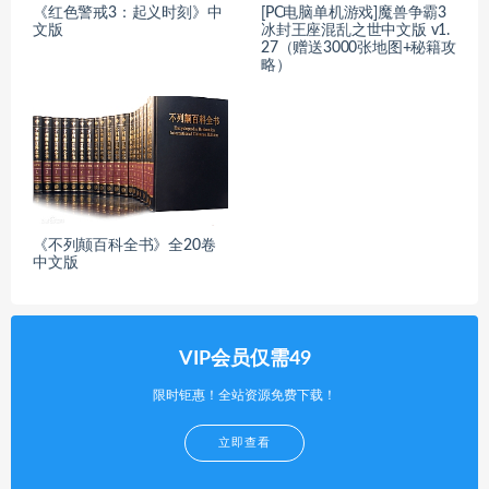
《红色警戒3：起义时刻》中
[PC电脑单机游戏]魔兽争霸3
文版
冰封王座混乱之世中文版 v1.
27（赠送3000张地图+秘籍攻
略）
《不列颠百科全书》全20卷
中文版
VIP会员仅需49
限时钜惠！全站资源免费下载！
立即查看