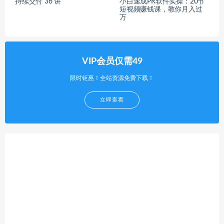
持续交付 36 讲
小白速成PR软件实操：20节
短视频赚钱课，教你月入过
万
VIP会员仅需49
限时钜惠！全站资源免费下载！
立即查看