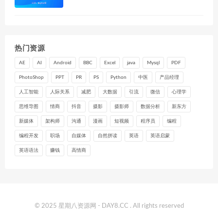
热门资源
AE
AI
Android
BBC
Excel
java
Mysql
PDF
PhotoShop
PPT
PR
PS
Python
中医
产品经理
人工智能
人际关系
减肥
大数据
引流
微信
心理学
思维导图
情商
抖音
摄影
摄影师
数据分析
新东方
新媒体
架构师
沟通
漫画
短视频
程序员
编程
编程开发
职场
自媒体
自然拼读
英语
英语启蒙
英语语法
赚钱
高情商
© 2025 星期八资源网 - DAY8.CC . All rights reserved