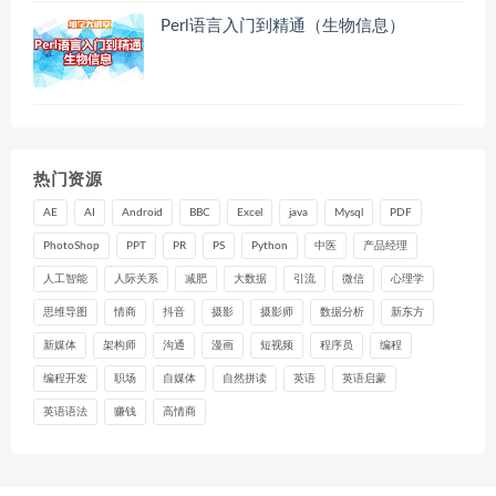
Perl语言入门到精通（生物信息）
热门资源
AE
AI
Android
BBC
Excel
java
Mysql
PDF
PhotoShop
PPT
PR
PS
Python
中医
产品经理
人工智能
人际关系
减肥
大数据
引流
微信
心理学
思维导图
情商
抖音
摄影
摄影师
数据分析
新东方
新媒体
架构师
沟通
漫画
短视频
程序员
编程
编程开发
职场
自媒体
自然拼读
英语
英语启蒙
英语语法
赚钱
高情商