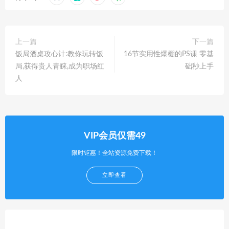
上一篇
下一篇
饭局酒桌攻心计:教你玩转饭
16节实用性爆棚的PS课 零基
局,获得贵人青睐,成为职场红
础秒上手
人
VIP会员仅需49
限时钜惠！全站资源免费下载！
立即查看