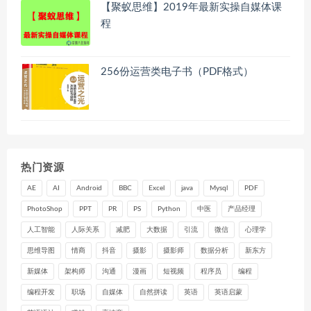
【聚蚁思维】2019年最新实操自媒体课
程
256份运营类电子书（PDF格式）
热门资源
AE
AI
Android
BBC
Excel
java
Mysql
PDF
PhotoShop
PPT
PR
PS
Python
中医
产品经理
人工智能
人际关系
减肥
大数据
引流
微信
心理学
思维导图
情商
抖音
摄影
摄影师
数据分析
新东方
新媒体
架构师
沟通
漫画
短视频
程序员
编程
编程开发
职场
自媒体
自然拼读
英语
英语启蒙