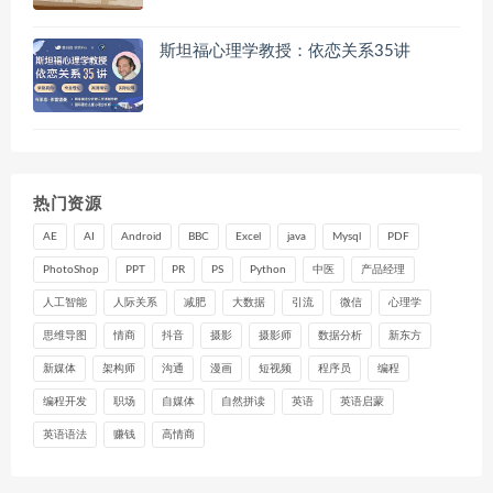
斯坦福心理学教授：依恋关系35讲
热门资源
AE
AI
Android
BBC
Excel
java
Mysql
PDF
PhotoShop
PPT
PR
PS
Python
中医
产品经理
人工智能
人际关系
减肥
大数据
引流
微信
心理学
思维导图
情商
抖音
摄影
摄影师
数据分析
新东方
新媒体
架构师
沟通
漫画
短视频
程序员
编程
编程开发
职场
自媒体
自然拼读
英语
英语启蒙
英语语法
赚钱
高情商