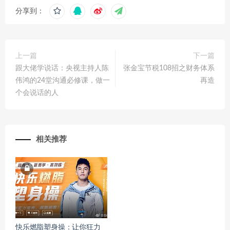
分享到：
上一篇
下一篇
跟大佬学说话：央视主持人陈
张金宝节税108招之财务体系
伟鸿的24堂沟通必修课，做一
再造
个会说话的人
相关推荐
快乐燃脂塑身操：让你狂力